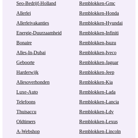
Seo-Bedrijf-Holland
Remblokken-Gmc
Allerlei
Remblokken-Honda
Allerleivakanties
Remblokken-Hyundai
Energie-Duurzaamheid
Remblokken-Infiniti
Bonaire
Remblokken-Isuzu
Alles-In-Dubai
Remblokken-Iveco
Geboorte
Remblokken-Jaguar
Harderwijk
Remblokken-Jeep
Allesoverhonden
Remblokken-Kia
Luxe-Auto
Remblokken-Lada
Telefoons
Remblokken-Lancia
Thuisaccu
Remblokken-Ldv
Oldtimers
Remblokken-Lexus
A-Webshop
Remblokken-Lincoln