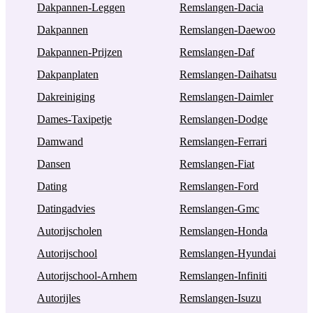
Dakpannen-Leggen
Remslangen-Dacia
Dakpannen
Remslangen-Daewoo
Dakpannen-Prijzen
Remslangen-Daf
Dakpanplaten
Remslangen-Daihatsu
Dakreiniging
Remslangen-Daimler
Dames-Taxipetje
Remslangen-Dodge
Damwand
Remslangen-Ferrari
Dansen
Remslangen-Fiat
Dating
Remslangen-Ford
Datingadvies
Remslangen-Gmc
Autorijscholen
Remslangen-Honda
Autorijschool
Remslangen-Hyundai
Autorijschool-Arnhem
Remslangen-Infiniti
Autorijles
Remslangen-Isuzu