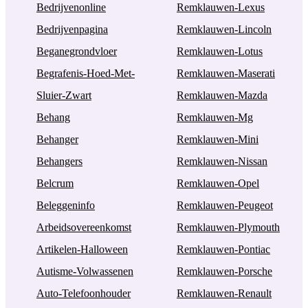
Bedrijvenonline
Remklauwen-Lexus
Bedrijvenpagina
Remklauwen-Lincoln
Beganegrondvloer
Remklauwen-Lotus
Begrafenis-Hoed-Met-
Remklauwen-Maserati
Sluier-Zwart
Remklauwen-Mazda
Behang
Remklauwen-Mg
Behanger
Remklauwen-Mini
Behangers
Remklauwen-Nissan
Belcrum
Remklauwen-Opel
Beleggeninfo
Remklauwen-Peugeot
Arbeidsovereenkomst
Remklauwen-Plymouth
Artikelen-Halloween
Remklauwen-Pontiac
Autisme-Volwassenen
Remklauwen-Porsche
Auto-Telefoonhouder
Remklauwen-Renault