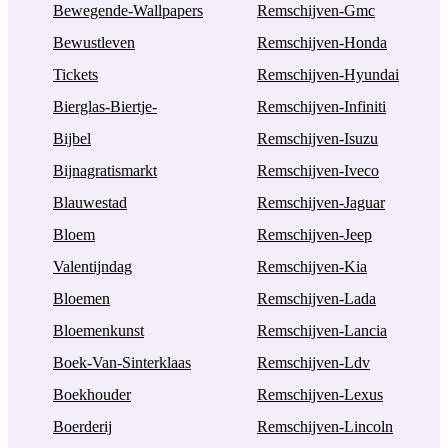
Bewegende-Wallpapers
Remschijven-Gmc
Bewustleven
Remschijven-Honda
Tickets
Remschijven-Hyundai
Bierglas-Biertje-
Remschijven-Infiniti
Bijbel
Remschijven-Isuzu
Bijnagratismarkt
Remschijven-Iveco
Blauwestad
Remschijven-Jaguar
Bloem
Remschijven-Jeep
Valentijndag
Remschijven-Kia
Bloemen
Remschijven-Lada
Bloemenkunst
Remschijven-Lancia
Boek-Van-Sinterklaas
Remschijven-Ldv
Boekhouder
Remschijven-Lexus
Boerderij
Remschijven-Lincoln