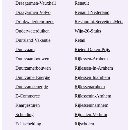
Draagarmen-Vauxhall
Renault
Draagarmen-Volvo
Renault-Nederland
Drinkwaterkeurmerk
Restaurant-Servetten-Met-
Onderwaterduiken
Wijn-20-Stuks
Duitsland-Vakantie
Retail
Duurzaam
Rieten-Daken-Prijs
Duurzaambouwen
Rijlessen-Arnhem
Duurzamerbouwen
Rijlessen-In-Arnhem
Duurzame-Energie
Rijlessen-Inarnhem
Duurzameenergie
Rijlessenarnhem
E-Commerce
Rijlessenin-Arnhem
Kaartjesturen
Rijlesseninarnhem
Scheiding
Rijplaten-Verhuur
Echtscheiding
Rijscholen