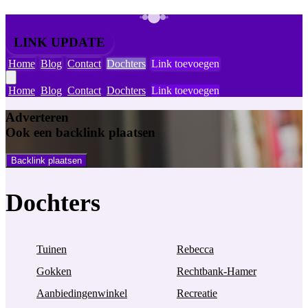
LINK UPDATE
Home
Blog
Contact
Dochters
Link toevoegen
Home
Blog
Contact
Dochters
Link toevoegen
Adverteren
Ook een backlink plaatsen
Backlink plaatsen
Dochters
Tuinen
Rebecca
Gokken
Rechtbank-Hamer
Aanbiedingenwinkel
Recreatie