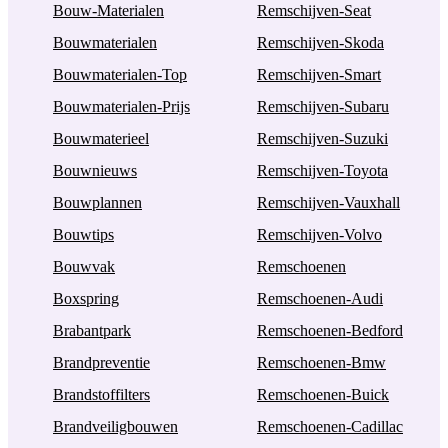
Bouw-Materialen
Remschijven-Seat
Bouwmaterialen
Remschijven-Skoda
Bouwmaterialen-Top
Remschijven-Smart
Bouwmaterialen-Prijs
Remschijven-Subaru
Bouwmaterieel
Remschijven-Suzuki
Bouwnieuws
Remschijven-Toyota
Bouwplannen
Remschijven-Vauxhall
Bouwtips
Remschijven-Volvo
Bouwvak
Remschoenen
Boxspring
Remschoenen-Audi
Brabantpark
Remschoenen-Bedford
Brandpreventie
Remschoenen-Bmw
Brandstoffilters
Remschoenen-Buick
Brandveiligbouwen
Remschoenen-Cadillac