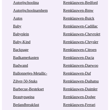
Autorijschoolina
Remklauwen-Bedford
Autorijschoolnarnhem
Remklauwen-Bmw
Autos
Remklauwen-Buick
Baby
Remklauwen-Cadillac
Babyplein
Remklauwen-Chevrolet
Baby-Kind
Remklauwen-Chrysler
Backpage
Remklauwen-Citroen
Badkamerkasten
Remklauwen-Dacia
Badwand
Remklauwen-Daewoo
Ballonnetjes-Metallic-
Remklauwen-Daf
Zilver-50-Stuks
Remklauwen-Daihatsu
Barbecue-Bestekset
Remklauwen-Daimler
Beautypagina
Remklauwen-Dodge
Bedandbreakfast
Remklauwen-Ferrari