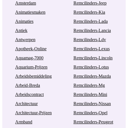
Amsterdam
Remcilinders-Jeep
Animatiesmaken
Remcilinders-Kia
Animaties
Remcilinders-Lada
Antiek
Remcilinders-Lancia
Antwerpen
Remcilinders-Ldv
Apotheek-Online
Remcilinders-Lexus
Aquamag-7000
Remcilinders-Lincoln
Aquarium-Prijzen
Remcilinders-Lotus
Arbeidsbemiddeling
Remcilinders-Mazda
Arbeid-Breda
Remcilinders-Mg
Arbeidscontract
Remcilinders-Mini
Architectuur
Remcilinders-Nissan
Architectuur-Prijzen
Remcilinders-Opel
Armband
Remcilinders-Peugeot