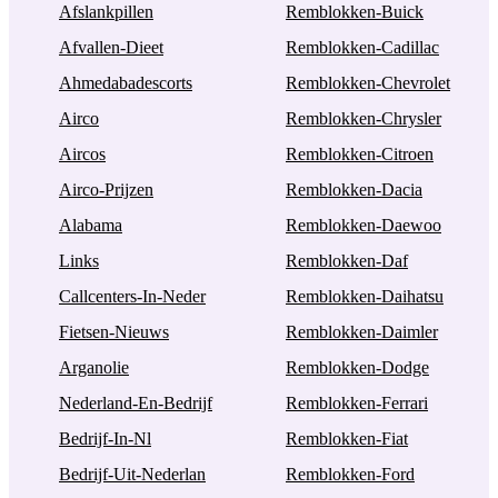
Afslankpillen
Remblokken-Buick
Afvallen-Dieet
Remblokken-Cadillac
Ahmedabadescorts
Remblokken-Chevrolet
Airco
Remblokken-Chrysler
Aircos
Remblokken-Citroen
Airco-Prijzen
Remblokken-Dacia
Alabama
Remblokken-Daewoo
Links
Remblokken-Daf
Callcenters-In-Neder
Remblokken-Daihatsu
Fietsen-Nieuws
Remblokken-Daimler
Arganolie
Remblokken-Dodge
Nederland-En-Bedrijf
Remblokken-Ferrari
Bedrijf-In-Nl
Remblokken-Fiat
Bedrijf-Uit-Nederlan
Remblokken-Ford