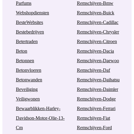
Parfums
Remschijven-Bmw
Webshopdiensten
Remschijven-Buick
BesteWebsites
Remschijven-Cadillac
Bestebedrijven
Remschijven-Chrysler
Betertraden
Remschijven-Citroen
Beton
Remschijven-Dacia
Betonnen
Remschijven-Daewoo
Betonvloeren
Remschijven-Daf
Betonwanden
Remschijven-Daihatsu
Beveiliging
Remschijven-Daimler
Veiligwonen
Remschijven-Dodge
Bewaarblikken-Harley-
Remschijven-Ferrari
Davidson-Motor-Olie-13-
Remschijven-Fiat
Cm
Remschijven-Ford