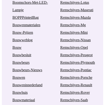
Boomschors-Met-LED-
Remschijven-Lotus
Lampje
Remschijven-Maserati
BOPPPrintedBag
Remschijven-Mazda
Bouwenmaterialen
Remschijven-Mg
Bouw-Prijzen
Remschijven-Mini
Bouwweblog
Remschijven-Nissan
Bouw
Remschijven-Opel
Bouwbesluit
Remschijven-Peugeot
Bouwbeurs
Remschijven-Plymouth
Bouwbeurs-Nieuws
Remschijven-Pontiac
Bouwen
Remschijven-Porsche
Bouweninnederland
Remschijven-Renault
Bouwhuis
Remschijven-Rover
Bouwmateriaal
Remschijven-Saab