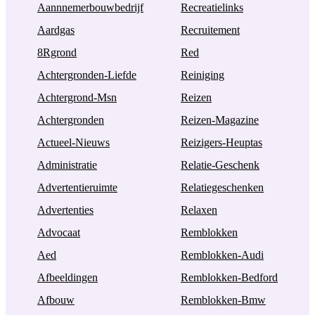
Aannnemerbouwbedrijf
Recreatielinks
Aardgas
Recruitement
8Rgrond
Red
Achtergronden-Liefde
Reiniging
Achtergrond-Msn
Reizen
Achtergronden
Reizen-Magazine
Actueel-Nieuws
Reizigers-Heuptas
Administratie
Relatie-Geschenk
Advertentieruimte
Relatiegeschenken
Advertenties
Relaxen
Advocaat
Remblokken
Aed
Remblokken-Audi
Afbeeldingen
Remblokken-Bedford
Afbouw
Remblokken-Bmw