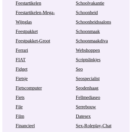
Feestartikelen
Schoolvakantie
Feestartikelen-Mega-
Schoonheid
Wijnglas
Schoonheidssalons
Feestpakket
Schoonmaak
Feestpakket-Groot
Schoonmaakdiva
Ferrari
Webshoppen
FIAT
Scriptslinkjes
Fidget
Seo
Fietsje
Seospecialist
Fietscomputer
Seodenhaag
Fiets
Fellmediaseo
File
Serrebouw
Film
Datesex
Financieel
Sex-Roleplay-Chat