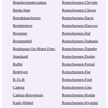
Brandwerendecoating
Remschoenen-Chrysler
Breda-Start
Remschoenen-Citroen
Breedplaatvloeren
Remschoenen-Dacia
Breinbrekers
Remschoenen-Daewoo
Brommer
Remschoenen-Daf
Brommobiel
Remschoenen-Daihatsu
Bruidspaar-Op-Motor-Foto-
Remschoenen-Daimler
Standaard
Remschoenen-Dodge
Buffet
Remschoenen-Ferrari
Bedrijven
Remschoenen-Fiat
B-To-B
Remschoenen-Ford
Cadeau
Remschoenen-Gmc
Cadeau-Bouwbeurs
Remschoenen-Honda
Kado-Winkel
Remschoenen-Hyundai