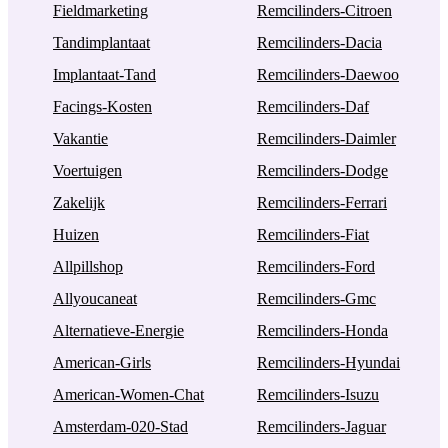
Fieldmarketing
Remcilinders-Citroen
Tandimplantaat
Remcilinders-Dacia
Implantaat-Tand
Remcilinders-Daewoo
Facings-Kosten
Remcilinders-Daf
Vakantie
Remcilinders-Daimler
Voertuigen
Remcilinders-Dodge
Zakelijk
Remcilinders-Ferrari
Huizen
Remcilinders-Fiat
Allpillshop
Remcilinders-Ford
Allyoucaneat
Remcilinders-Gmc
Alternatieve-Energie
Remcilinders-Honda
American-Girls
Remcilinders-Hyundai
American-Women-Chat
Remcilinders-Isuzu
Amsterdam-020-Stad
Remcilinders-Jaguar