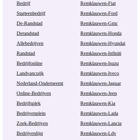
Bedrijf
Remklauwen-Fiat
Starteenbedrijf
Remklauwen-Ford
De-Randstad
Remklauwen-Gmc
Derandstad
Remklauwen-Honda
Allebedrijven
Remklauwen-Hyundai
Randstad
Remklauwen-Infiniti
Bedrijfonline
Remklauwen-Isuzu
Landvancuijk
Remklauwen-Iveco
Nederland-Onderneemt
Remklauwen-Jaguar
Online-Bedrijven
Remklauwen-Jeep
Bedrijfsplek
Remklauwen-Kia
Bedrijvenplein
Remklauwen-Lada
Zoek-Bedrijven
Remklauwen-Lancia
Bedrijvenlijst
Remklauwen-Ldv