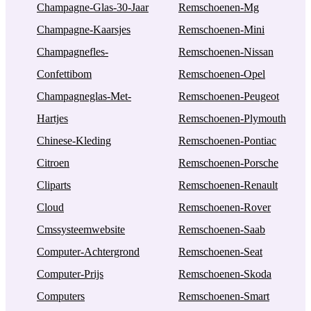
Champagne-Glas-30-Jaar
Remschoenen-Mg
Champagne-Kaarsjes
Remschoenen-Mini
Champagnefles-
Remschoenen-Nissan
Confettibom
Remschoenen-Opel
Champagneglas-Met-
Remschoenen-Peugeot
Hartjes
Remschoenen-Plymouth
Chinese-Kleding
Remschoenen-Pontiac
Citroen
Remschoenen-Porsche
Cliparts
Remschoenen-Renault
Cloud
Remschoenen-Rover
Cmssysteemwebsite
Remschoenen-Saab
Computer-Achtergrond
Remschoenen-Seat
Computer-Prijs
Remschoenen-Skoda
Computers
Remschoenen-Smart