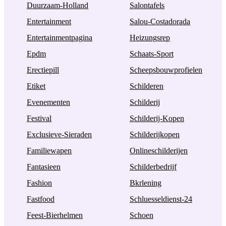
Duurzaam-Holland
Salontafels
Entertainment
Salou-Costadorada
Entertainmentpagina
Heizungsrep
Epdm
Schaats-Sport
Erectiepill
Scheepsbouwprofielen
Etiket
Schilderen
Evenementen
Schilderij
Festival
Schilderij-Kopen
Exclusieve-Sieraden
Schilderijkopen
Familiewapen
Onlineschilderijen
Fantasieen
Schilderbedrijf
Fashion
Bkrlening
Fastfood
Schluesseldienst-24
Feest-Bierhelmen
Schoen