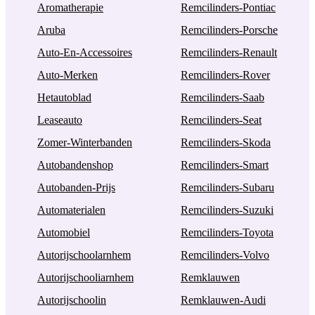
Aromatherapie
Remcilinders-Pontiac
Aruba
Remcilinders-Porsche
Auto-En-Accessoires
Remcilinders-Renault
Auto-Merken
Remcilinders-Rover
Hetautoblad
Remcilinders-Saab
Leaseauto
Remcilinders-Seat
Zomer-Winterbanden
Remcilinders-Skoda
Autobandenshop
Remcilinders-Smart
Autobanden-Prijs
Remcilinders-Subaru
Automaterialen
Remcilinders-Suzuki
Automobiel
Remcilinders-Toyota
Autorijschoolarnhem
Remcilinders-Volvo
Autorijschooliarnhem
Remklauwen
Autorijschoolin
Remklauwen-Audi