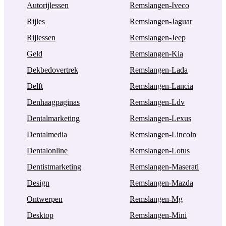
Autorijlessen
Remslangen-Iveco
Rijles
Remslangen-Jaguar
Rijlessen
Remslangen-Jeep
Geld
Remslangen-Kia
Dekbedovertrek
Remslangen-Lada
Delft
Remslangen-Lancia
Denhaagpaginas
Remslangen-Ldv
Dentalmarketing
Remslangen-Lexus
Dentalmedia
Remslangen-Lincoln
Dentalonline
Remslangen-Lotus
Dentistmarketing
Remslangen-Maserati
Design
Remslangen-Mazda
Ontwerpen
Remslangen-Mg
Desktop
Remslangen-Mini