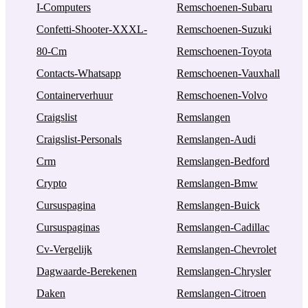
I-Computers
Remschoenen-Subaru
Confetti-Shooter-XXXL-
Remschoenen-Suzuki
80-Cm
Remschoenen-Toyota
Contacts-Whatsapp
Remschoenen-Vauxhall
Containerverhuur
Remschoenen-Volvo
Craigslist
Remslangen
Craigslist-Personals
Remslangen-Audi
Crm
Remslangen-Bedford
Crypto
Remslangen-Bmw
Cursuspagina
Remslangen-Buick
Cursuspaginas
Remslangen-Cadillac
Cv-Vergelijk
Remslangen-Chevrolet
Dagwaarde-Berekenen
Remslangen-Chrysler
Daken
Remslangen-Citroen