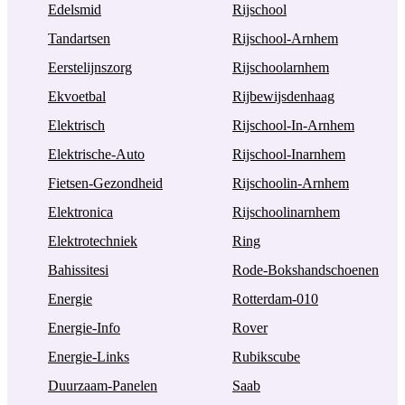
Edelsmid
Rijschool
Tandartsen
Rijschool-Arnhem
Eerstelijnszorg
Rijschoolarnhem
Ekvoetbal
Rijbewijsdenhaag
Elektrisch
Rijschool-In-Arnhem
Elektrische-Auto
Rijschool-Inarnhem
Fietsen-Gezondheid
Rijschoolin-Arnhem
Elektronica
Rijschoolinarnhem
Elektrotechniek
Ring
Bahissitesi
Rode-Bokshandschoenen
Energie
Rotterdam-010
Energie-Info
Rover
Energie-Links
Rubikscube
Duurzaam-Panelen
Saab