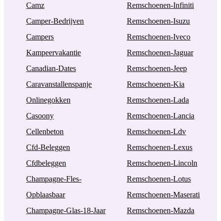
Camz
Remschoenen-Infiniti
Camper-Bedrijven
Remschoenen-Isuzu
Campers
Remschoenen-Iveco
Kampeervakantie
Remschoenen-Jaguar
Canadian-Dates
Remschoenen-Jeep
Caravanstallenspanje
Remschoenen-Kia
Onlinegokken
Remschoenen-Lada
Casoony
Remschoenen-Lancia
Cellenbeton
Remschoenen-Ldv
Cfd-Beleggen
Remschoenen-Lexus
Cfdbeleggen
Remschoenen-Lincoln
Champagne-Fles-
Remschoenen-Lotus
Opblaasbaar
Remschoenen-Maserati
Champagne-Glas-18-Jaar
Remschoenen-Mazda